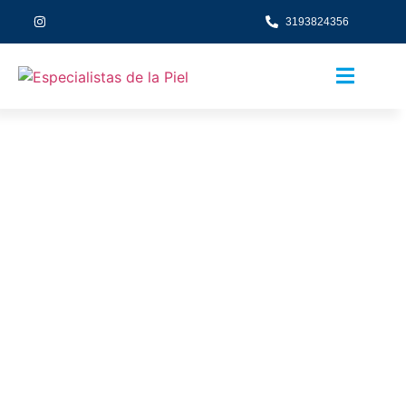
3193824356
DR. ELKIN PEÑARANDA